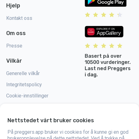
Hjelp
Kontakt oss
Om oss
Presse
Basert på over
Vilkår
10500 vurderinger.
Last ned Preggers
Generelle vilkår
i dag.
Integritetspolicy
Cookie-innstillinger
Nettstedet vårt bruker cookies
Preggers er en app utviklet av det svenske selskapet Stroller AB i 2017.
På preggers.app bruker vi cookies for å kunne gi en god
Målet med appen er å gjøre foreldreskapet enklere for både blivende og
brukeropplevelse på dette nettstedet. Ved å trykke på