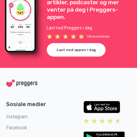
artikler, podcaster og mer
venter på deg i Preggers-
appen.
Last ned Preggers i dag.
10k anmeldelser
Last ned appen i dag
Sosiale medier
Instagram
Facebook