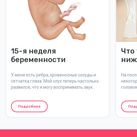
15-я неделя
Что
беременности
ниж
У меня есть ребра, кровеносные сосуды и
На пос
сетчатка глаза. Мой слух теперь настолько
некото
развился, что я могу воспринимать звук.
головок
Это про
сдавли
вену. 
Подробнее
Под
головок
если он