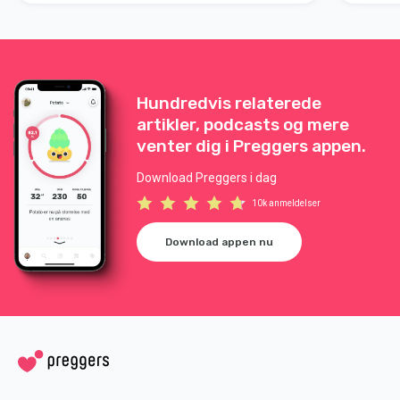
Hundredvis relaterede
artikler, podcasts og mere
venter dig i Preggers appen.
Download Preggers i dag
10k anmeldelser
Download appen nu