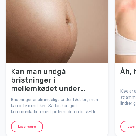
Kan man undgå
Åh, 
bristninger i
mellemkødet under
Kløe er 
fødslen?
strammes
Bristninger er almindelige under fødslen, men
lindrer 
kan ofte mindskes. Sådan kan god
kommunikation med jordemoderen beskytte
mellemkødet.
Læs mere
Læs