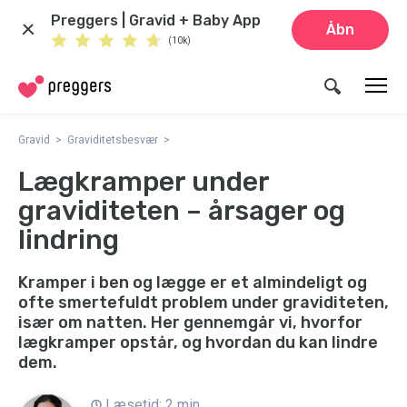
Preggers | Gravid + Baby App
Åbn
(10k)
Gravid
Graviditetsbesvær
Lægkramper under
graviditeten – årsager og
lindring
Kramper i ben og lægge er et almindeligt og
ofte smertefuldt problem under graviditeten,
især om natten. Her gennemgår vi, hvorfor
lægkramper opstår, og hvordan du kan lindre
dem.
Læsetid: 2 min.