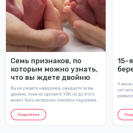
Семь признаков, по
15-
которым можно узнать,
бер
что вы ждете двойню
У меня 
Вы не узнаете наверняка, ожидаете ли вы
сетчатк
двойню, пока не сделаете УЗИ, но до этого
развилс
может быть интересно поискать подсказки.
Мы перечислили несколько вещей, которые
могут дать вам понять, что вы ожидаете
Подробнее
Под
близнецов. Сколько вы можете угадать?