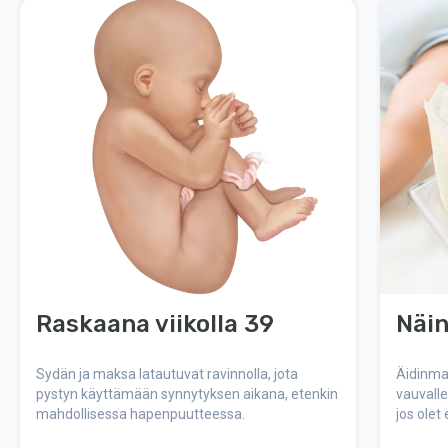
Raskaana viikolla 39
Näin
Sydän ja maksa latautuvat ravinnolla, jota
Äidinma
pystyn käyttämään synnytyksen aikana, etenkin
vauvall
mahdollisessa hapenpuutteessa.
jos olet
kumppani