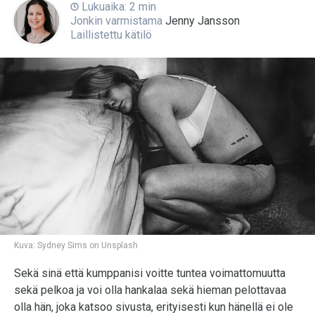
Lukuaika: 2 min
Jonkin varmistama
Jenny Jansson
Laillistettu kätilö
Kuva:
Sydney Sims on Unsplash
Sekä sinä että kumppanisi voitte tuntea voimattomuutta
sekä pelkoa ja voi olla hankalaa sekä hieman pelottavaa
olla hän, joka katsoo sivusta, erityisesti kun hänellä ei ole