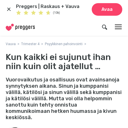
Preggers | Raskaus + Vauva
Avaa
(10k)
Vauva
Trimester 4
Psyykkinen pahoinvointi
Kun kaikki ei sujunut ihan
niin kuin olit ajatellut …
Vuorovaikutus ja osallisuus ovat avainsanoja
synnytyksen aikana. Sinun ja kumppanisi
välillä, kätilösi ja sinun välillä sekä kumppanisi
ja kätilösi välillä. Mutta voi olla helpommin
sanottu kuin tehty onnistua
kommunikoimaan hetken huumassa ja kivun
keskiössä.