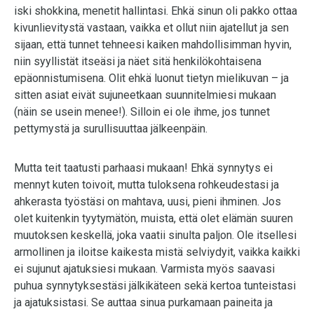
iski shokkina, menetit hallintasi. Ehkä sinun oli pakko ottaa
kivunlievitystä vastaan, vaikka et ollut niin ajatellut ja sen
sijaan, että tunnet tehneesi kaiken mahdollisimman hyvin,
niin syyllistät itseäsi ja näet sitä henkilökohtaisena
epäonnistumisena. Olit ehkä luonut tietyn mielikuvan – ja
sitten asiat eivät sujuneetkaan suunnitelmiesi mukaan
(näin se usein menee!). Silloin ei ole ihme, jos tunnet
pettymystä ja surullisuuttaa jälkeenpäin.
Mutta teit taatusti parhaasi mukaan! Ehkä synnytys ei
mennyt kuten toivoit, mutta tuloksena rohkeudestasi ja
ahkerasta työstäsi on mahtava, uusi, pieni ihminen. Jos
olet kuitenkin tyytymätön, muista, että olet elämän suuren
muutoksen keskellä, joka vaatii sinulta paljon. Ole itsellesi
armollinen ja iloitse kaikesta mistä selviydyit, vaikka kaikki
ei sujunut ajatuksiesi mukaan. Varmista myös saavasi
puhua synnytyksestäsi jälkikäteen sekä kertoa tunteistasi
ja ajatuksistasi. Se auttaa sinua purkamaan paineita ja