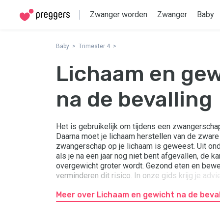
Zwanger worden
Zwanger
Baby
Baby
Trimester 4
Lichaam en gew
na de bevalling
Het is gebruikelijk om tijdens een zwangerscha
Daarna moet je lichaam herstellen van de zware
zwangerschap op je lichaam is geweest. Uit ond
als je na een jaar nog niet bent afgevallen, de k
overgewicht groter wordt. Gezond eten en bew
verminderen dit risico. In onze gids krijg je ad
eetgewoonten om je goed te voelen.
Meer over Lichaam en gewicht na de beval