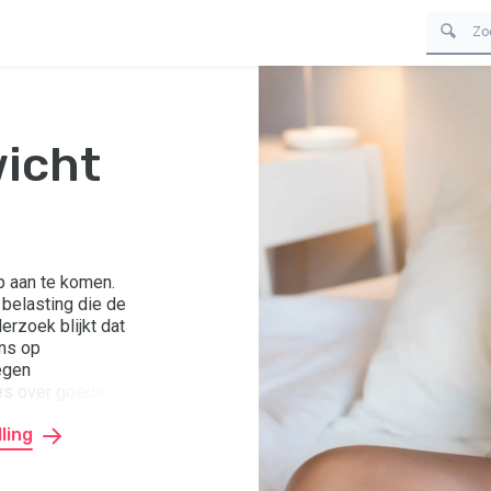
icht
p aan te komen.
 belasting die de
erzoek blijkt dat
ans op
egen
vies over goede
ling