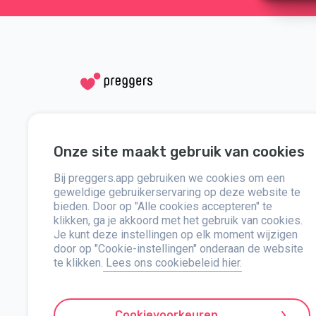
Social media
Hulp
Onze site maakt gebruik van cookies
Instagram
Neem contact
Bij preggers.app gebruiken we cookies om een
Facebook
Over
geweldige gebruikerservaring op deze website te
bieden. Door op "Alle cookies accepteren" te
klikken, ga je akkoord met het gebruik van cookies.
Pers
Je kunt deze instellingen op elk moment wijzigen
door op "Cookie-instellingen" onderaan de website
te klikken.
Lees ons cookiebeleid hier.
Preggers, opgericht door het Zweedse app-studio Stroller A
samenwerkingen met experts, hebben ze gebruiksvriendelijk
updates, tips en tools voor elke fase van de zwangerschap.
Cookievoorkeuren
ondersteunt verschillende gezinsstructuren. Met miljoenen d