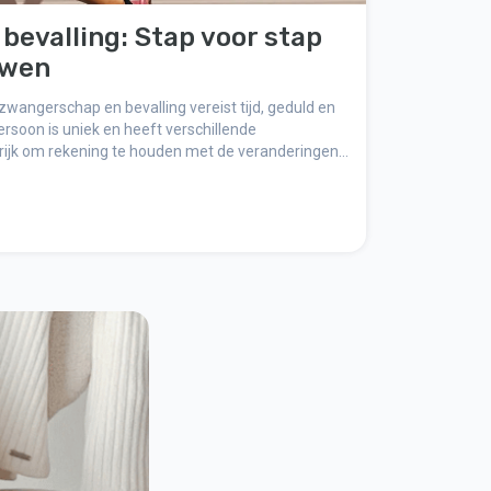
bevalling: Stap voor stap
uwen
wangerschap en bevalling vereist tijd, geduld en
ersoon is uniek en heeft verschillende
rijk om rekening te houden met de veranderingen
ap te werk te gaan om blessures te voorkomen en
en. Hier delen we een aantal belangrijke zaken om
 van hardlopen na de bevalling.