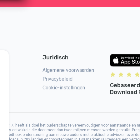
Juridisch
 op
Algemene voorwaarden
Privacybeleid
Gebaseerd
Cookie-instellingen
Download 
B in 2017, heeft als doel het ouderschap te vereenvoudigen voor aanstaande en 
e apps ontwikkeld die door meer dan twee miljoen mensen worden gebruikt. Preg
 Het biedt ook ondersteuning aan nieuwe ouders met praktische adviezen over de
ownloads in 203 landen en topnoteringen in 180 markten is Preggers een vertrouw