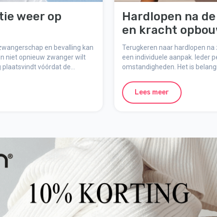
ie weer op
Hardlopen na de 
en kracht opbo
zwangerschap en bevalling kan
Terugkeren naar hardlopen na z
 en niet opnieuw zwanger wilt
een individuele aanpak. Ieder p
 plaatsvindt vóórdat de
omstandigheden. Het is belang
in het lichaam en stap voor st
een gezond herstel te bevorder
Lees meer
te overwegen bij het hervatten