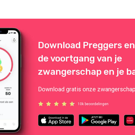
Download Preggers en
de voortgang van je
zwangerschap en je ba
Download gratis onze zwangerschap
10k beoordelingen