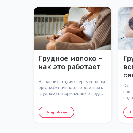
Грудное молоко –
Гр
как это работает
вс
са
На ранних стадиях беременности
Сраз
организм начинает готовиться к
ново
грудному вскармливанию. Грудь
бодр
меняется, кровоток усиливается,
Имен
а молочные протоки растут. Здесь
прои
мы объясним, как
Подробнее
П
важн
вырабатывается грудное молоко,
ребё
что такое молозиво и как грудное
вскармливание регулируется