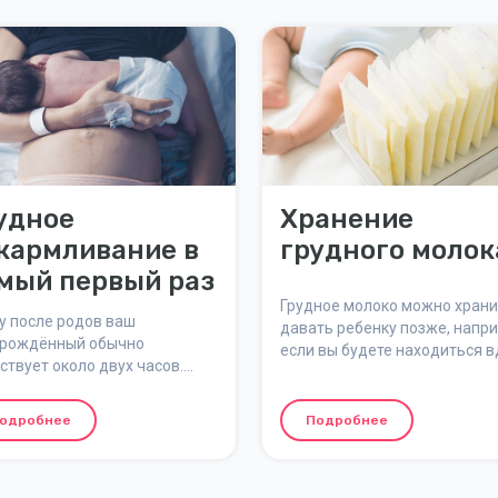
удное
Хранение
кармливание в
грудного молок
мый первый раз
Грудное молоко можно храни
у после родов ваш
давать ребенку позже, напри
рождённый обычно
если вы будете находиться 
ствует около двух часов.
от ребенка или если вы хотит
но в это время обычно
чтобы ваш партнер принима
сходит первое кормление –
участие в кормлении. Чтобы 
одробнее
Подробнее
ый и особенный момент для
хранящемся молоке не
нка и для вас.
размножались бактерии, ва
правильно обращаться с мо