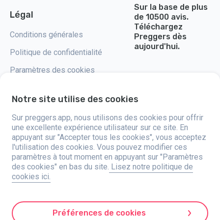
Sur la base de plus
Légal
de 10500 avis.
Téléchargez
Conditions générales
Preggers dès
aujourd'hui.
Politique de confidentialité
Paramètres des cookies
Notre site utilise des cookies
Sur preggers.app, nous utilisons des cookies pour offrir
Preggers, lancé par le studio d'applications suédois Stroller AB en 2017, a
une excellente expérience utilisateur sur ce site. En
pour mission de simplifier la parentalité pour les futurs et jeunes parents
appuyant sur "Accepter tous les cookies", vous acceptez
du monde entier. Grâce à une équipe diversifiée et des partenariats avec
l'utilisation des cookies. Vous pouvez modifier ces
des experts, ils ont développé des applications intuitives utilisées par
plus de deux millions de personnes. Preggers propose une expérience 3D
paramètres à tout moment en appuyant sur "Paramètres
unique, offrant des mises à jour, des conseils et des outils personnalisés
des cookies" en bas du site.
Lisez notre politique de
à chaque étape de la grossesse. Il accompagne également les nouveaux
cookies ici.
parents avec des conseils pratiques sur les soins aux nourrissons.
Favorisant l'inclusivité, Preggers soutient différentes configurations
familiales. Avec des millions de téléchargements dans 203 pays et des
classements en tête dans 180 marchés, Preggers est une ressource de
confiance. Stroller AB est engagé dans l'innovation et l'élargissement de
Préférences de cookies
ses offres pour répondre aux besoins changeants des parents.