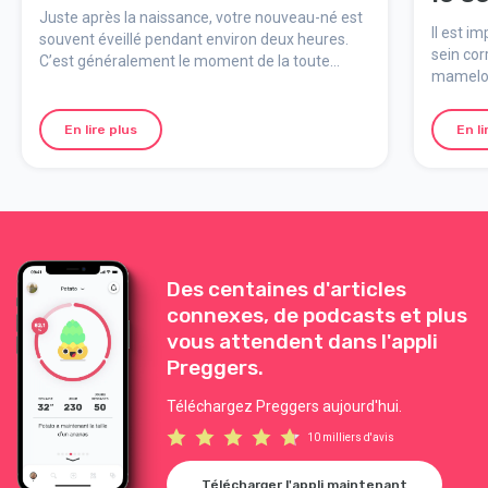
Juste après la naissance, votre nouveau-né est
Il est i
souvent éveillé pendant environ deux heures.
sein cor
C’est généralement le moment de la toute
mamelon
première tétée – un instant important et spécial
inconfo
pour bébé et vous.
insuffis
En lire plus
En li
bébé.
Des centaines d'articles
connexes, de podcasts et plus
vous attendent dans l'appli
Preggers.
Téléchargez Preggers aujourd'hui.
10 milliers d'avis
Télécharger l'appli maintenant