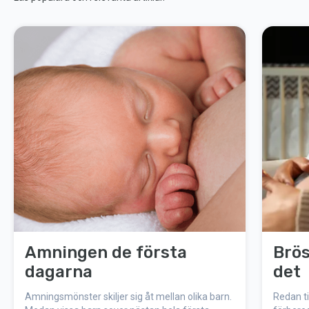
Amningen de första
Brös
dagarna
det
Amningsmönster skiljer sig åt mellan olika barn.
Redan ti