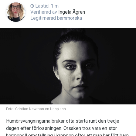
Lästid: 1 m
Verifierad av
Ingela Ågren
Legitimerad barnmorska
Foto:
Cristian Newman on Unsplash
Humörsvängningarna brukar ofta starta runt den tredje
dagen efter förlossningen. Orsaken tros vara en stor
hormonell omställning i kroppen efter att man har fött barn.