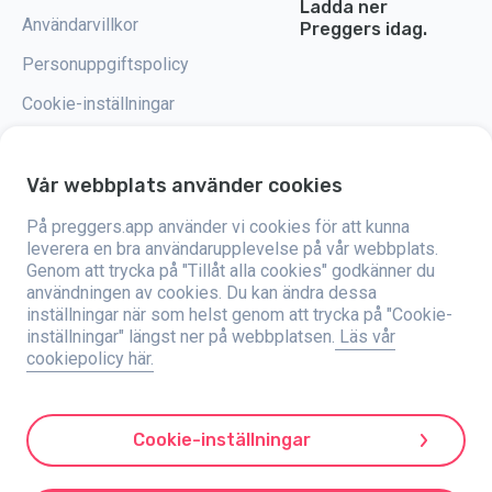
Ladda ner
Användarvillkor
Preggers idag.
Personuppgiftspolicy
Cookie-inställningar
Vår webbplats använder cookies
På preggers.app använder vi cookies för att kunna
Preggers är en app som skapades av det svenska företaget Stroller AB år
2017. Målet med appen är att göra föräldraskapet enklare för blivande och
leverera en bra användarupplevelse på vår webbplats.
nyblivna föräldrar över hela världen. Med hjälp av ett mångsidigt team och
Genom att trycka på "Tillåt alla cookies" godkänner du
samarbeten med experter har de utvecklat användarvänliga appar som
användningen av cookies. Du kan ändra dessa
har använts av över två miljoner människor. Preggers erbjuder en unik 3D-
upplevelse där man kan få uppdateringar, tips och verktyg som är
inställningar när som helst genom att trycka på "Cookie-
anpassade för varje steg i graviditeten. Appen stöder också nyblivna
inställningar" längst ner på webbplatsen.
Läs vår
föräldrar genom att ge praktiska råd om att ta hand om nyfödda och en
cookiepolicy här.
familjekalender att organisera vardagen med. Preggers värdesätter
mångfald och inkludering och stödjer olika typer av familjer. Appen har
laddats ner miljontals gånger i 203 länder och har höga betyg och
popularitet på 180 marknader. Preggers är en pålitlig resurs för föräldrar.
Stroller AB är dedikerade till att vara innovativa och att utöka sina
Cookie-inställningar
erbjudanden för att möta föräldrarnas föränderliga behov.
Preggers är ett registrerat varumärke under Stroller AB med adress Kivra:
559106-0909, 106 31 Stockholm, Sverige.