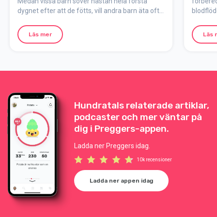
Medan vissa barn sover nästan hela första
förbered
dygnet efter att de fötts, vill andra barn äta ofta.
blodflöd
Även om det kan vara svårt att prioritera sig
går vi i
själv, se till att sova när tillfälle ges och att få i
råmjölk 
Läs mer
Läs 
dig ordentligt med mat och dryck.
behov.
Hundratals relaterade artiklar,
podcaster och mer väntar på
dig i Preggers-appen.
Ladda ner Preggers idag.
10k recensioner
Ladda ner appen idag