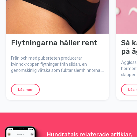
Flytningarna håller rent
Så k
på ä
Från och med puberteten producerar
Äggloss
kvinnokroppen flytningar från slidan, en
hormonf
genomskinlig vätska som fuktar slemhinnorna.
släpper 
Flytningar är kroppens sätt att på naturlig väg
menstru
hålla underlivet rent och skyddat.
inträffa
Läs mer
Läs 
vilken d
lång din
äggloss
bli gravi
Hundratals relaterade artiklar,