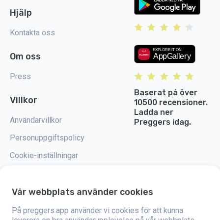
Hjälp
Kontakta oss
Om oss
Press
Baserat på över
Villkor
10500 recensioner.
Ladda ner
Användarvillkor
Preggers idag.
Personuppgiftspolicy
Cookie-inställningar
Vår webbplats använder cookies
På preggers.app använder vi cookies för att kunna
Preggers är en app som skapades av det svenska företaget Stroller AB år
2017. Målet med appen är att göra föräldraskapet enklare för blivande och