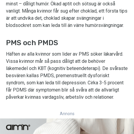
minst – dåligt humör. Ökad aptit och sötsug är också
vanligt. Många kvinnor får sug efter choklad, ett första tips
är att undvika det, choklad skapar svängningar i
blodsockret som kan leda till än värre humörsvängningar.
PMS och PMDS
Häften av alla kvinnor som lider av PMS söker läkarvård.
Vissa kvinnor mår så pass dåligt att de behöver
läkemedel och KBT (kognitiv beteendeterapi). De svåraste
besvären kallas PMDS, premenstruellt dysforiskt
syndrom, som kan leda till depression. Cirka 3-5 procent
får PDMS där symptomen blir så svåra att de allvarligt
påverkar kvinnas vardagsliv, arbetsliv och relationer.
Annons