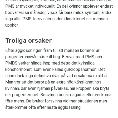
PMS är mycket individuellt. En del kvinnor upplever endast
besvär vissa månader, vissa får bara milda symtom, andra
inga alls. PMS försvinner under klimakteriet när mensen
upphör.
Troliga orsaker
Efter ägglossningen fram till att mensen kommer är
progesteronnivån särskilt hög. Besvär med PMS och
PMDS verkar hänga ihop med detta det kvinnliga
könshormonet, som även kallas gulkroppshormon. Det
finns dock inga definitiva svar på vad orsakerna exakt är.
Man tror att det beror på en extra hög känslighet hos
kvinnan, där även hjärnan påverkas, när kroppen ska bryta
ner progesteronet. Besvären börjar dagarna eller veckorna
före mens. De brukar försvinna vid menstruationen men
återkommer ofta efter nästa ägglossning.