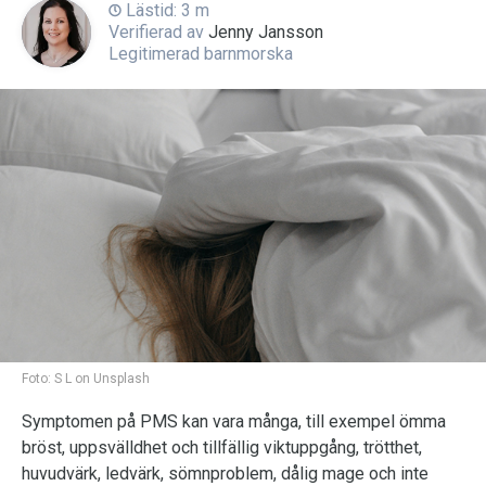
Lästid: 3 m
Verifierad av
Jenny Jansson
Legitimerad barnmorska
Foto:
S L on Unsplash
Symptomen på PMS kan vara många, till exempel ömma
bröst, uppsvälldhet och tillfällig viktuppgång, trötthet,
huvudvärk, ledvärk, sömnproblem, dålig mage och inte