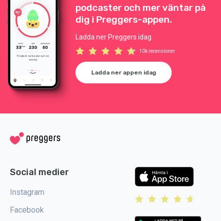
podcaster och mer väntar på
dig i Preggers-appen.
Ladda ner Preggers idag.
10k recensioner
Ladda ner appen idag
Social medier
Instagram
Facebook