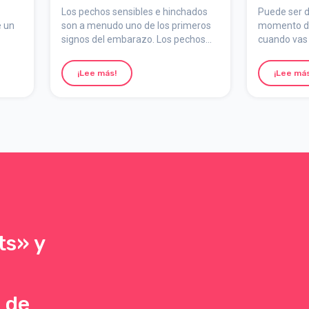
r
Los pechos sensibles e hinchados
Puede ser di
e un
son a menudo uno de los primeros
momento de 
signos del embarazo. Los pechos
cuando vas 
orma
crecen durante todo el embarazo y
puedes llam
probablemente subirás al menos
para obtene
¡Lee más!
¡Lee más
una talla de sujetador. Si planeas
vez que ha
amamantar, puede que necesites
de parto.
una talla aún mayor.
ts» y
 de