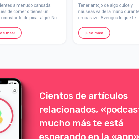
abilizar el
– Aprende a pica
sientes a menudo cansada
Tener antojo de algo dulce y
úcar en sangre
con cabeza
ués de comer o tienes un
náuseas va de la mano durant
 constante de picar algo? No
embarazo. Averigua lo que te
rante el
 sola. Durante el embarazo,
funciona y elige «snacks» de f
barazo
an tanto los niveles de
inteligente.
Lee más!
¡Lee más!
ía como el apetito, y es
letamente natural que el
o reaccione de diferentes
ras.
Cientos de artículos
relacionados, «podcas
mucho más te está
esperando en la «app»