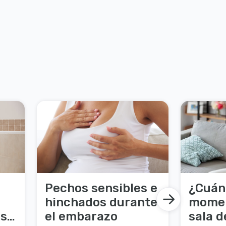
Pechos sensibles e
¿Cuán
hinchados durante
moment
os
el embarazo
sala d