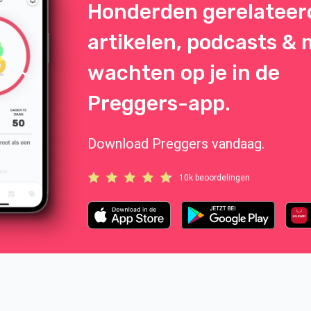
Honderden gerelateer
artikelen, podcasts &
wachten op je in de
Preggers-app.
Download Preggers vandaag.
10k beoordelingen