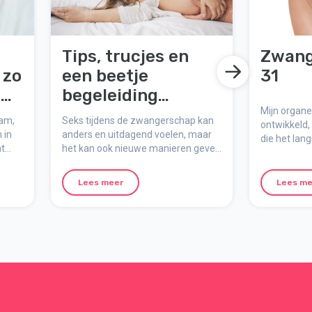
Tips, trucjes en
Zwang
 zo
een beetje
31
n
begeleiding
gericht op
Mijn organen
aam,
Seks tijdens de zwangerschap kan
ontwikkeld,
zwangerschapssek
 in
anders en uitdagend voelen, maar
die het lan
at
het kan ook nieuwe manieren geven
s
Hier
om nabijheid en plezier te vinden.
Met de juiste instelling, wat geduld
Lees meer
Lees me
ntiem
en enkele simpele oefeningen
kunnen jullie een fijn seksleven
behouden tijdens de zwangerschap.