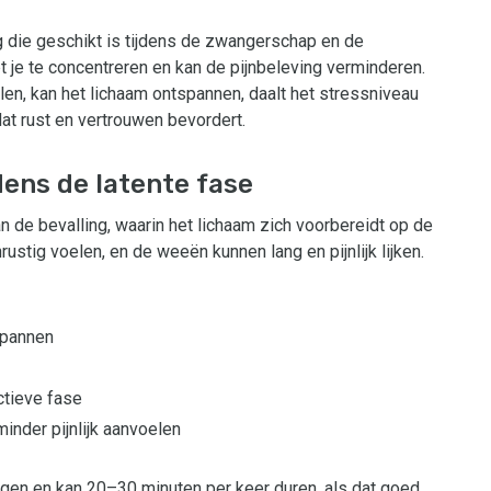
g die geschikt is tijdens de zwangerschap en de
t je te concentreren en kan de pijnbeleving verminderen.
en, kan het lichaam ontspannen, daalt het stressniveau
at rust en vertrouwen bevordert.
ens de latente fase
n de bevalling, waarin het lichaam zich voorbereidt op de
ustig voelen, en de weeën kunnen lang en pijnlijk lijken.
spannen
ctieve fase
inder pijnlijk aanvoelen
ngen en kan 20–30 minuten per keer duren, als dat goed