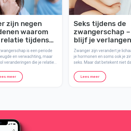
er zijn negen
Seks tijdens de
denen waarom
zwangerschap –
 relatie tijdens
blijf je verlange
 zwangerschap
en nabijheid
zwangerschap is een periode
Zwanger zijn verandert je lich
der druk kan
behouden
vreugde en verwachting, maar
je hormonen en soms ook je zin
ol veranderingen die je relatie
seks. Maar dat betekent niet d
men te staan!
n testen. Veel stellen ervaren
jullie seksleven moet stoppen. 
ze periode conflicten of kleine
vind je feiten, inspiratie en
ees meer
Lees meer
s, en dat is helemaal normaal.
praktische tips om speels en i
 zijn negen veelvoorkomende
te blijven.
en waarom relaties tijdens de
gerschap onder druk kunnen
 te staan, en tips om jullie
te versterken.