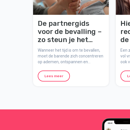
De partnergids
Hi
voor de bevalling –
re
zo steun je het
de
beste
de
Wanneer het tijd is om te bevallen,
Een 
on
moet de barende zich concentreren
vol 
op ademen, ontspannen en
ook v
ko
bevallen. Jouw rol als partner of
kunne
ondersteunende persoon is om te
in de
Lees meer
L
steunen, aan te moedigen en te
crise
helpen – je bent belangrijker dan je
Hier
denkt. Hier vind je een eenvoudige
reden
gids met tips om je voor te bereiden
zwan
en goede steun te bieden tijdens de
komen
bevalling.
band 