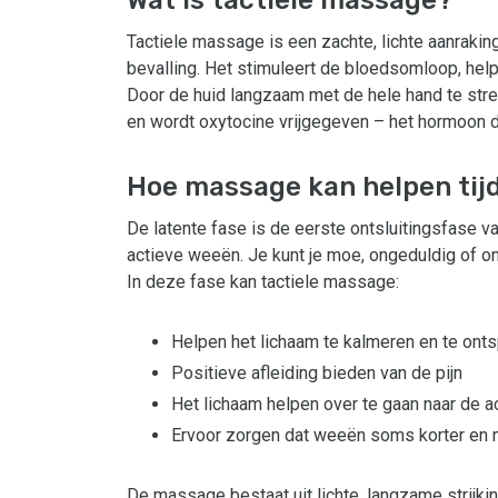
Tactiele massage is een zachte, lichte aanrakin
bevalling. Het stimuleert de bloedsomloop, help
Door de huid langzaam met de hele hand te strel
en wordt oxytocine vrijgegeven – het hormoon d
Hoe massage kan helpen tijd
De latente fase is de eerste ontsluitingsfase va
actieve weeën. Je kunt je moe, ongeduldig of onr
In deze fase kan tactiele massage:
Helpen het lichaam te kalmeren en te ont
Positieve afleiding bieden van de pijn
Het lichaam helpen over te gaan naar de a
Ervoor zorgen dat weeën soms korter en m
De massage bestaat uit lichte, langzame strijki