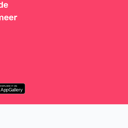
de
 meer