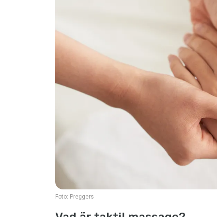
Foto:
Preggers
Vad är taktil massage?