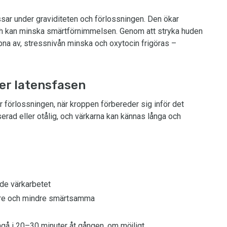
ssar under graviditeten och förlossningen. Den ökar
och kan minska smärtförnimmelsen. Genom att stryka huden
na av, stressnivån minska och oxytocin frigöras –
er latensfasen
 förlossningen, när kroppen förbereder sig inför det
serad eller otålig, och värkarna kan kännas långa och
ade värkarbetet
rtare och mindre smärtsamma
gå i 20–30 minuter åt gången, om möjligt.