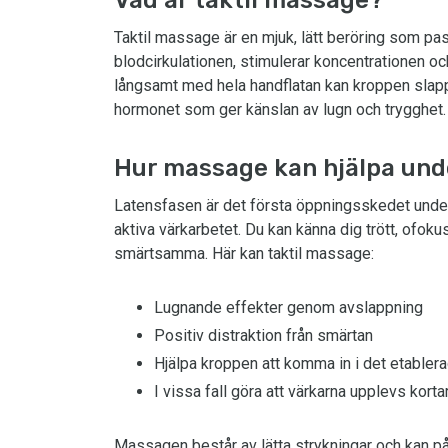
Taktil massage är en mjuk, lätt beröring som pa
blodcirkulationen, stimulerar koncentrationen 
långsamt med hela handflatan kan kroppen slapp
hormonet som ger känslan av lugn och trygghet.
Hur massage kan hjälpa und
Latensfasen är det första öppningsskedet under
aktiva värkarbetet. Du kan känna dig trött, ofoku
smärtsamma. Här kan taktil massage:
Lugnande effekter genom avslappning
Positiv distraktion från smärtan
Hjälpa kroppen att komma in i det etabler
I vissa fall göra att värkarna upplevs ko
Massagen består av lätta strykningar och kan på