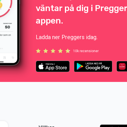
väntar på dig i Pregge
appen.
Ladda ner Preggers idag.
10k recensioner