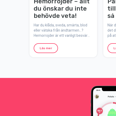
Hemorrojder – allt
Pa
du önskar du inte
ti
behövde veta!
så
Har du klåda, sveda, smärta, blod
När d
eller vätska från ändtarmen…?
det 
Hemorrojder är ett vanligt besvär
på at
som lättare drabbar gravida och
Din r
nyförlösta. Det kan upplevas som
är at
Läs mer
L
mycket besvärande, men en tröst är
och d
att hemorrojder är ofarligt och
du en
oftast går över av sig själv ett tag
du ka
efter förlossningen.
bra s