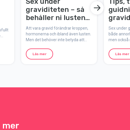
Sex under
Tips, 
graviditeten – så
guidni
behåller ni lusten
gravi
och närheten
Att vara gravid förändrar kroppen,
Sex under g
fullt
hormonerna och ibland även lusten.
både annor
e
Men det behöver inte betyda att
men också g
itiva
sexlivet stannar av. Här får ni fakta,
närhet och 
ne,
inspiration och konkreta tips för att
inställning,
ess
Läs mer
Läs mer
behålla lekfullheten och närheten
enkla övnin
över
under graviditeten.
ett härligt 
a.
Här får du t
för bättre g
h mer