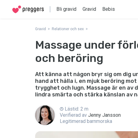
Bli gravid
Gravid
Bebis
Gravid
Relationer och sex
Massage under för
och beröring
Att känna att någon bryr sig om dig u
hand att hålla i, en mjuk beröring mo
trygghet och lugn. Massage är en av 
lindra smärta och stärka känslan av n
Lästid: 2 m
Verifierad av
Jenny Jansson
Legitimerad barnmorska