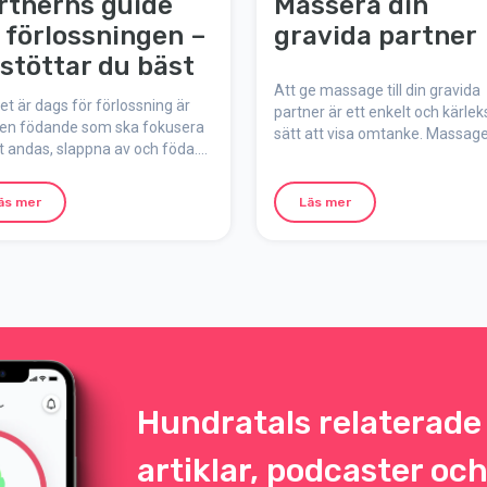
rtnerns guide
Massera din
ll förlossningen –
gravida partner
 stöttar du bäst
Att ge massage till din gravida
et är dags för förlossning är
partner är ett enkelt och kärleks
den födande som ska fokusera
sätt att visa omtanke. Massag
t andas, slappna av och föda.
under graviditeten har flera pos
oll som partner eller stödperson
effekter på både kropp och sin
t stötta, peppa och hjälpa till
och kan hjälpa mot smärta, str
äs mer
Läs mer
u är viktigare än du tror. Här får
och trötthet. Här är allt du beh
 enkel guide med tips för hur
veta om gravidmassage hemm
n förbereda dig och vara ett
töd under förlossningen.
Hundratals relaterade
artiklar, podcaster oc