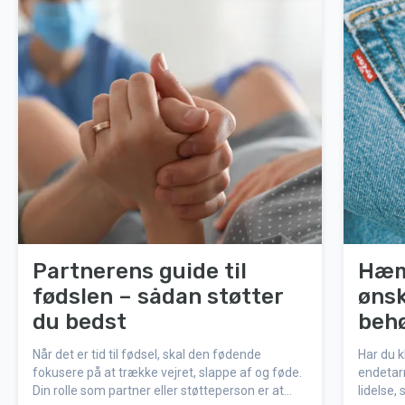
Partnerens guide til
Hæmo
fødslen – sådan støtter
ønsk
du bedst
behø
Når det er tid til fødsel, skal den fødende
Har du k
fokusere på at trække vejret, slappe af og føde.
endetar
Din rolle som partner eller støtteperson er at
lidelse,