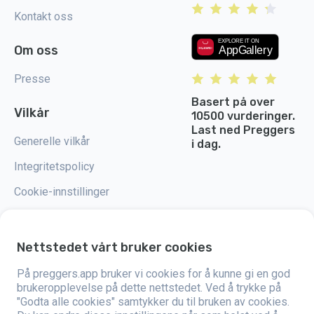
Kontakt oss
Om oss
Presse
Basert på over
Vilkår
10500 vurderinger.
Last ned Preggers
Generelle vilkår
i dag.
Integritetspolicy
Cookie-innstillinger
Nettstedet vårt bruker cookies
Preggers er en app utviklet av det svenske selskapet Stroller AB i 2017.
På preggers.app bruker vi cookies for å kunne gi en god
Målet med appen er å gjøre foreldreskapet enklere for både blivende og
brukeropplevelse på dette nettstedet. Ved å trykke på
nybakte foreldre over hele verden. Med et mangfoldig team og samarbeid
"Godta alle cookies" samtykker du til bruken av cookies.
med eksperter har de utviklet brukervennlige apper som allerede har blitt
brukt av over to millioner mennesker. Preggers tilbyr en unik 3D-opplevelse