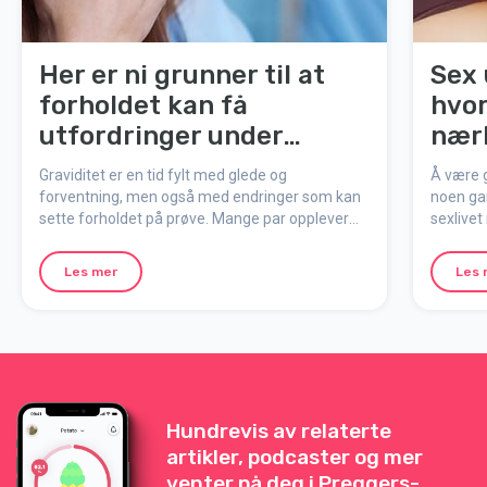
Her er ni grunner til at
Sex 
forholdet kan få
hvor
utfordringer under
nær
graviditeten!
Graviditet er en tid fylt med glede og
Å være 
forventning, men også med endringer som kan
noen gan
sette forholdet på prøve. Mange par opplever
sexlivet
konflikter eller utfordringer i denne perioden, og
inspiras
det er helt normalt. Her er ni vanlige årsaker til at
lekenhe
Les mer
Les 
forhold kan oppleve utfordringer under
graviditet, samt tips for å styrke båndet mellom
dere.
Hundrevis av relaterte
artikler, podcaster og mer
venter på deg i Preggers-