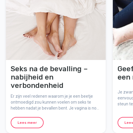
Seks na de bevalling –
Geef
nabijheid en
een
verbondenheid
Je zwan
Er zijn veel redenen waarom je je een beetje
eenvoud
ontmoedigd zou kunnen voelen om seks te
steun t
hebben nadat je bevallen bent. Je vagina is nog
veel pos
niet echt genezen na de bevalling, je borsten
kan help
lekken, je bent vermoeid en je baby kan elk
lees je 
Lees meer
Lees
moment wakker worden. Tegelijkertijd
tijdens 
verlangen jullie vast naar intimiteit. Het is