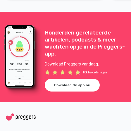
belangrijk om samen evenwicht te vinden en
een manier van samen zijn die goed voelt,
ondanks de nieuwe omstandigheden.
Honderden gerelateerde
artikelen, podcasts & meer
wachten op je in de Preggers-
app.
Download Preggers vandaag.
10k beoordelingen
Download de app nu