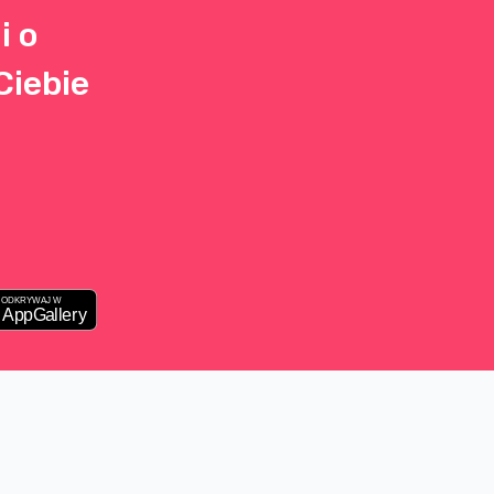
i o
Ciebie