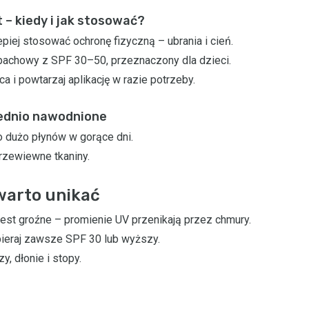
– kiedy i jak stosować?
epiej stosować ochronę fizyczną – ubrania i cień.
apachowy z SPF 30–50, przeznaczony dla dzieci.
a i powtarzaj aplikację w razie potrzeby.
iednio nawodnione
o dużo płynów w gorące dni.
przewiewne tkaniny.
warto unikać
jest groźne – promienie UV przenikają przez chmury.
ieraj zawsze SPF 30 lub wyższy.
y, dłonie i stopy.