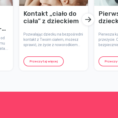
Kontakt „ciało do
Pierws
ciała” z dzieckiem
dziec
–
Pozwalając dziecku na bezpośredni
Pierwsza ką
 od
kontakt z Twoim ciałem, możesz
przeżycie. O
 mu
sprawić, że życie z noworodkiem
bezpiecznie
ata.
stanie się łatwiejsze i
właściwą t
przyjemniejsze. Dziecko czuje się
najedzony
dobrze, gdy jest blisko Ciebie, a
Przeczytaj więcej
Przeczyt
kontakt „ciało do ciała” wzmacnia
Oto
Waszą więź.
ać
ębami