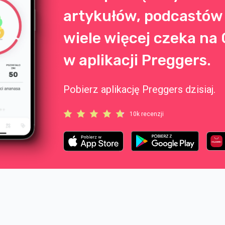
artykułów, podcastów 
wiele więcej czeka na 
w aplikacji Preggers.
Pobierz aplikację Preggers dzisiaj.
10k recenzji