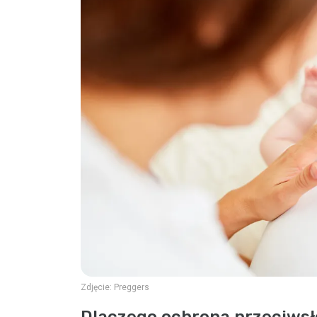
Zdjęcie:
Preggers
Dlaczego ochrona przeciwsł