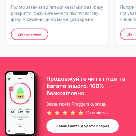
пологів
Пологи зазвичай діляться на кілька фаз: фазу
Пологи 
розкриття, фазу вигнання та післяпологову
почуває
фазу. Розуміння цього може дати краще
опинила
уявлення про те, на якому етапі процесу ви
безпеки
перебуваєте. Ось простий посібник, який
Детальніше
Дет
допоможе вам зорієнтуватися в різних
етапах пологів.
Продовжуйте читати це та
багато іншого. 100%
безкоштовно.
Завантажте Preggers сьогодні.
10 тис. відгуків
Завантажте додаток зараз