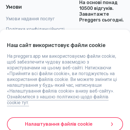
На основі понад
Умови
10500 відгуків.
Завантажте
Умови надання послуг
Preggers сьогодні.
Політика конфідинційності
Налаштування cookie
Наш сайт використовує файли cookie
На preggers.app ми використовуємо файли cookie,
щоб забезпечити чудову взаємодію з
користувачами на цьому веб-сайті. Натискаючи
Preggers — це додаток, створений шведською компанією Stroller AB у
«Прийняти всі файли cookie», ви погоджуєтесь на
2017 році, спрямований на полегшення батьківства для майбутніх та
використання файлів cookie. Ви можете змінити ці
новоспечених батьків у всьому світі. Завдяки різноманітній команді
налаштування у будь-який час, натиснувши
та співпраці з експертами, були розроблені зручні у використанні
додатки, якими користуються понад два мільйони людей. Preggers
«Налаштування файлів cookie» внизу веб-сайту».
пропонує унікальний 3D-досвід, надаючи персоналізовані оновлення,
Ознайомтеся з нашою політикою щодо файлів
поради та інструменти для кожного етапу вагітності. Додаток також
cookie тут.
підтримує новоспечених батьків практичними порадами щодо
догляду за новонародженими. Завдяки інклюзивності Preggers
підтримує різні типи сімей. З мільйонами завантажень у 203 країнах і
найкращими рейтингами на 180 ринках, Preggers є надійним
ресурсом. Компанія Stroller AB прагне до інновацій і розширює свої
Налаштування файлів cookie
пропозиції, щоб задовольнити зростаючі потреби батьків.