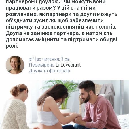
партнером і доулою, і чи можуть вони
працювати разом? У цій статті ми
розглянемо, як партнери та доули можуть
об’єднати зусилля, щоб забезпечити
підтримку та заспокоєння під час пологів.
Доула не замінює партнера, а натомість
допомагає зміцнити та підтримати обидві
ролі.
Час читання: 3 хв
Перевірено
Li Lövebrant
Доула та фотограф