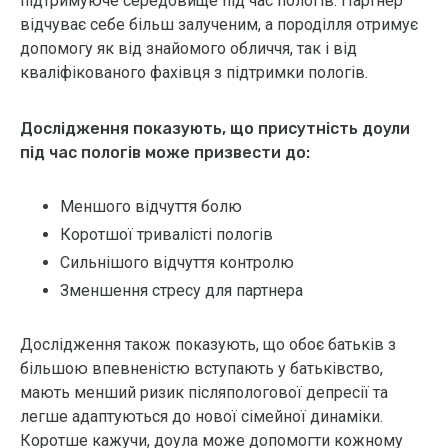
підтримуюче середовище під час пологів. Партнер
відчуває себе більш залученим, а породілля отримує
допомогу як від знайомого обличчя, так і від
кваліфікованого фахівця з підтримки пологів.
Дослідження показують, що присутність доули
під час пологів може призвести до:
Меншого відчуття болю
Коротшої тривалісті пологів
Сильнішого відчуття контролю
Зменшення стресу для партнера
Дослідження також показують, що обоє батьків з
більшою впевненістю вступають у батьківство,
мають менший ризик післяпологової депресії та
легше адаптуються до нової сімейної динаміки.
Коротше кажучи, доула може допомогти кожному