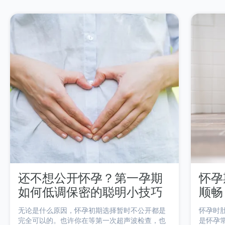
还不想公开怀孕？第一孕期
怀孕
如何低调保密的聪明小技巧
顺畅
无论是什么原因，怀孕初期选择暂时不公开都是
怀孕时
完全可以的。也许你在等第一次超声波检查，也
是怀孕