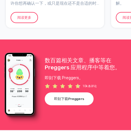
许你想再确认一下，或只是现在还不是合适的时
解。
机。以下是一些聪明的小方法，帮你把这个小秘
密再藏一会儿：
阅读更多
阅读
数百篇相关文章、播客等在
Preggers 应用程序中等着您。
即刻下载 Preggers。
10k 条评论
即刻下载Preggers