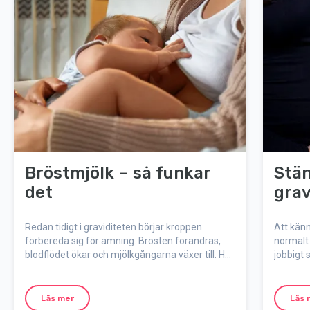
Bröstmjölk – så funkar
Stän
det
grav
Redan tidigt i graviditeten börjar kroppen
Att känn
förbereda sig för amning. Brösten förändras,
normalt 
blodflödet ökar och mjölkgångarna växer till. Här
jobbigt 
går vi igenom hur bröstmjölken bildas, vad
förklara
råmjölk är och hur amningen styrs av barnets
du kan h
behov.
Läs mer
Läs 