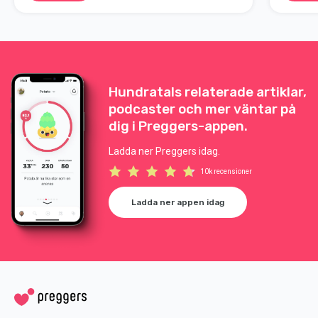
Hundratals relaterade artiklar,
podcaster och mer väntar på
dig i Preggers-appen.
Ladda ner Preggers idag.
10k recensioner
Ladda ner appen idag