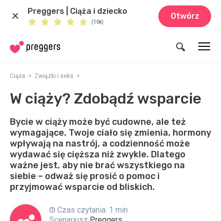
Preggers | Ciąża i dziecko
Otwórz
(10k)
Ciąża
Związki i seks
W ciąży? Zdobądź wsparcie
Bycie w ciąży może być cudowne, ale też
wymagające. Twoje ciało się zmienia, hormony
wpływają na nastrój, a codzienność może
wydawać się cięższa niż zwykle. Dlatego
ważne jest, aby nie brać wszystkiego na
siebie – odważ się prosić o pomoc i
przyjmować wsparcie od bliskich.
Czas czytania: 1 min
Scenariusz
Preggers