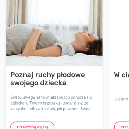
Poznaj ruchy płodowe
W ci
swojego dziecka
Zwróć uwagę na to w jaki sposób porusza się
Jestem 
dziecko w Twoim brzuszku i upewnij się, że
wszystko odbywa się tak, jak powinno. Twoje
dziecko powinno wykazywać aktywność aż do
samego porodu.
Przeczytaj więcej
Prze