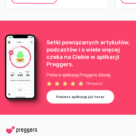
Setki powiązanych artykułów,
podcastów i o wiele więcej
czeka na Ciebie w aplikacji
Preggers.
Pobierz aplikację Preggers dzisiaj.
10k recenzji
Pobierz aplikację już teraz