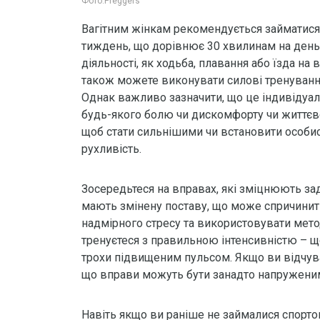
Фото:
Preggers
Вагітним жінкам рекомендується займатися
тиждень, що дорівнює 30 хвилинам на день
діяльності, як ходьба, плавання або їзда на 
також можете виконувати силові тренування
Однак важливо зазначити, що це індивідуал
будь-якого болю чи дискомфорту чи життєвої 
щоб стати сильнішими чи встановити особист
рухливість.
Зосередьтеся на вправах, які зміцнюють зад
мають змінену поставу, що може спричини
надмірного стресу та використовувати мето
тренуєтеся з правильною інтенсивністю – що
трохи підвищеним пульсом. Якщо ви відчуваєт
що вправи можуть бути занадто напружени
Навіть якщо ви раніше не займалися спорто