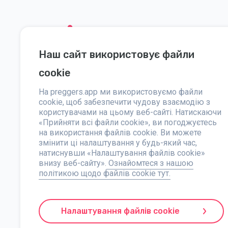
Наш сайт використовує файли
Соціальні мережі
Допомога
cookie
Instagram
Контакти
На preggers.app ми використовуємо файли
Facebook
cookie, щоб забезпечити чудову взаємодію з
Про нас
користувачами на цьому веб-сайті. Натискаючи
«Прийняти всі файли cookie», ви погоджуєтесь
Преса
на використання файлів cookie. Ви можете
змінити ці налаштування у будь-який час,
натиснувши «Налаштування файлів cookie»
внизу веб-сайту».
Ознайомтеся з нашою
політикою щодо файлів cookie тут.
Preggers — це додаток, створений шведською компанією St
різноманітній команді та співпраці з експертами, були р
надаючи персоналізовані оновлення, поради та інструме
Налаштування файлів cookie
новонародженими. Завдяки інклюзивності Preggers підтри
ресурсом. Компанія Stroller AB прагне до інновацій і роз