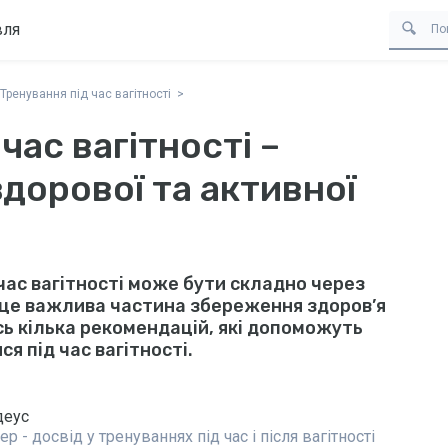
вля
Тренування під час вагітності
час вагітності –
здорової та активної
час вагітності може бути складно через
е це важлива частина збереження здоров’я
 Ось кілька рекомендацій, які допоможуть
я під час вагітності.
деус
- досвід у тренуваннях під час і після вагітності