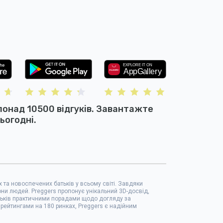
понад 10500 відгуків. Завантажте
ьогодні.
 та новоспечених батьків у всьому світі. Завдяки
они людей. Preggers пропонує унікальний 3D-досвід,
атьків практичними порадами щодо догляду за
 рейтингами на 180 ринках, Preggers є надійним