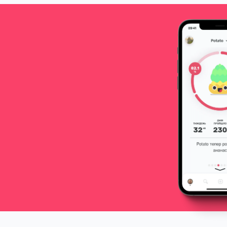
важливу інформацію про
токсоплазму та про те, як
захистити себе.