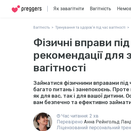
Як завагітніти
Вагітність
Немо
Вагітність
Тренування та здоров'я під час вагітності
Фізичні вправи під 
рекомендації для 
вагітності
Займатися фізичними вправами під 
багато питань і занепокоєнь. Прот
як для вас, так і для вашої дитини.
вам безпечно та ефективно займатис
Час читання: 2 хв
Перевірено
Анна Рейнгольд Лан
Ліцензований персональний тренер 