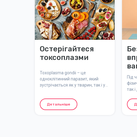
Остерігайтеся
Бе
токсоплазми
вп
ва
Toxoplasma gondii – це
Під ч
одноклітинний паразит, який
фізич
зустрічається як у тварин, так і у
так 
людей по всьому світу. Під час
регу
вагітності важливо бути особливо
відп
обережними з цим інфекційним
Детальніше
Д
вагіт
паразитом. У деяких випадках
кіль
інфекція, що передається плоду
вправ
під час вагітності, може завдати
шкоди, хоча це трапляється рідко.
Читайте далі, щоб отримати