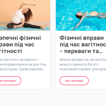
зпечні фізичні
Фізичні вправи
рави під час
під час вагітнос
гітності
- переваги та
рекомендації
ас вагітності активність і
Фізичні вправи під час вагітн
ні вправи корисні як для тіла,
можуть принести багато
і для розуму. Однак важливо
позитивних переваг для здор
лювати розпорядок вправ
та допомогти впоратися з
овідно до різних триместрів
поширеними дискомфортами 
етальніше
Детальніше
ності та змін в організмі. Ось
час вагітності. Однак важлив
ка порад щодо безпечних
враховувати індивідуальні
 під час вагітності.
обставини та завжди
консультуватися з лікарем а
акушеркою, якщо ви не впевн