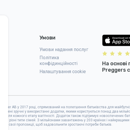
Умови
Умови надання послуг
Політика
На основі 
конфідинційності
Preggers с
Налаштування cookie
roller AB у 2017 році, спрямований на полегшення батьківства для майбутніх
озроблені зручні у використанні додатки, якими користуються понад два мільй
нти для кожного етапу вагітності. Додаток також підтримує новоспечених б
мує різні типи сімей. З мільйонами завантажень у 203 країнах і найкращими
ширює свої пропозиції, щоб задовольнити зростаючі потреби батьків.