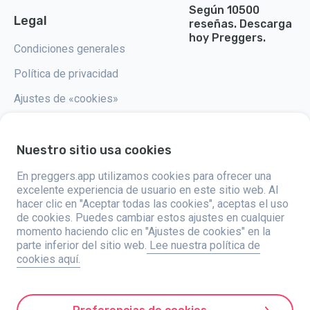
Según 10500
Legal
reseñas. Descarga
hoy Preggers.
Condiciones generales
Política de privacidad
Ajustes de «cookies»
Nuestro sitio usa cookies
En preggers.app utilizamos cookies para ofrecer una
Preggers, creado por el estudio de aplicaciones sueco Stroller AB en
2017, tiene como objetivo simplificar la paternidad para los futuros y
excelente experiencia de usuario en este sitio web. Al
nuevos padres de todo el mundo. Con un equipo diverso y
hacer clic en "Aceptar todas las cookies", aceptas el uso
colaboraciones con expertos, han desarrollado aplicaciones fáciles de
de cookies. Puedes cambiar estos ajustes en cualquier
usar que son utilizadas por más de dos millones de personas. Preggers
ofrece una experiencia única en 3D, proporcionando actualizaciones,
momento haciendo clic en "Ajustes de cookies" en la
consejos y herramientas personalizadas para cada etapa del embarazo.
parte inferior del sitio web.
Lee nuestra política de
También apoya a los nuevos padres con consejos prácticos sobre el
cookies aquí.
cuidado de los recién nacidos. Al fomentar la inclusividad, Preggers
apoya diferentes configuraciones familiares. Con millones de descargas
en 203 países y posiciones destacadas en 180 mercados, Preggers es
un recurso confiable. Stroller AB está comprometido con la innovación y
la expansión de sus ofertas para satisfacer las necesidades cambiantes