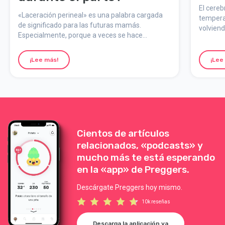
El cereb
«Laceración perineal» es una palabra cargada
tempera
de significado para las futuras mamás.
volvien
Especialmente, porque a veces se hace
a la luz,
referencia a ella como «desgarro».
¡Lee más!
¡Lee
Cientos de artículos
relacionados, «podcasts» y
mucho más te está esperando
en la «app» de Preggers.
Descárgate Preggers hoy mismo.
10k reseñas
Descarga la aplicación ya