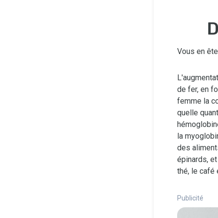
D
Vous en êtes
L'augmentat
de fer, en f
femme la co
quelle quant
hémoglobine,
la myoglobi
des aliments
épinards, e
thé, le café 
Publicité