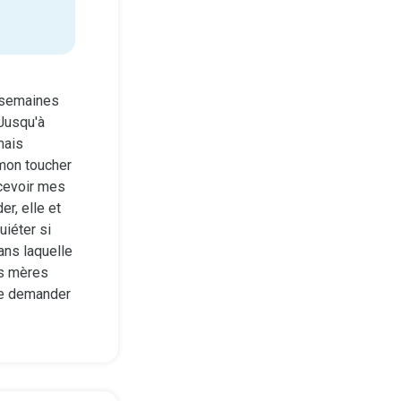
 semaines
 Jusqu'à
mais
mon toucher
rcevoir mes
, elle et
uiéter si
ans laquelle
es mères
 de demander