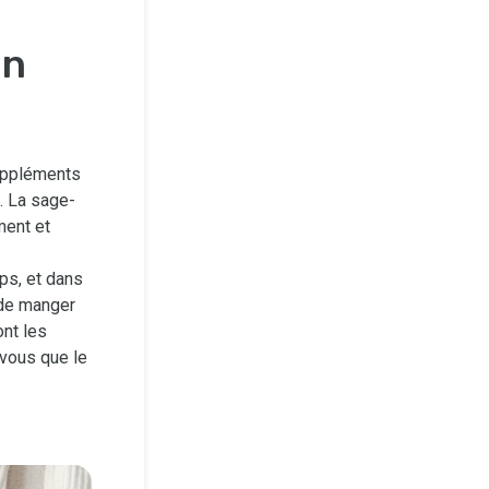
an
uppléments
. La sage-
ment et
ps, et dans
 de manger
ont les
-vous que le