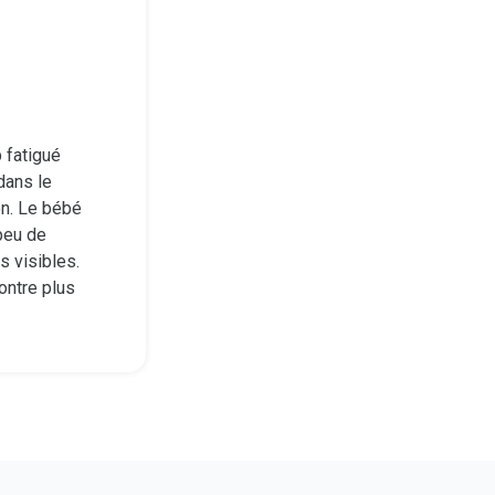
 fatigué
 dans le
en. Le bébé
peu de
 visibles.
ontre plus