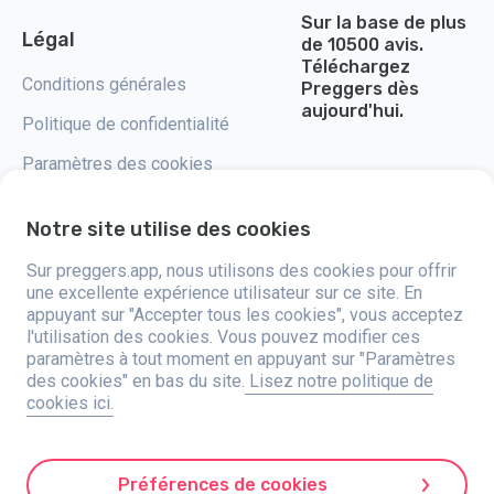
Sur la base de plus
Légal
de 10500 avis.
Téléchargez
Conditions générales
Preggers dès
aujourd'hui.
Politique de confidentialité
Paramètres des cookies
Notre site utilise des cookies
Sur preggers.app, nous utilisons des cookies pour offrir
Preggers, lancé par le studio d'applications suédois Stroller AB en 2017, a
une excellente expérience utilisateur sur ce site. En
pour mission de simplifier la parentalité pour les futurs et jeunes parents
appuyant sur "Accepter tous les cookies", vous acceptez
du monde entier. Grâce à une équipe diversifiée et des partenariats avec
l'utilisation des cookies. Vous pouvez modifier ces
des experts, ils ont développé des applications intuitives utilisées par
plus de deux millions de personnes. Preggers propose une expérience 3D
paramètres à tout moment en appuyant sur "Paramètres
unique, offrant des mises à jour, des conseils et des outils personnalisés
des cookies" en bas du site.
Lisez notre politique de
à chaque étape de la grossesse. Il accompagne également les nouveaux
cookies ici.
parents avec des conseils pratiques sur les soins aux nourrissons.
Favorisant l'inclusivité, Preggers soutient différentes configurations
familiales. Avec des millions de téléchargements dans 203 pays et des
classements en tête dans 180 marchés, Preggers est une ressource de
confiance. Stroller AB est engagé dans l'innovation et l'élargissement de
Préférences de cookies
ses offres pour répondre aux besoins changeants des parents.