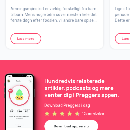
Amningsmønstret er vældig forskelligt fra barn
Lige eft
til barn. Mens nogle børn sover næsten hele det
periode 
første døgn efter fødslen, vil andre bare spise,
Dette er
ofte. Selv om det kan være svært at prioritere
finder s
sig selv, så få lidt søvn samt noget at spise og
barnet o
drikke, når muligheden byder sig.
Læs mere
Læs
Hundredvis relaterede
artikler, podcasts og mere
venter dig i Preggers appen.
Download Preggers i dag
10k anmeldelser
Download appen nu