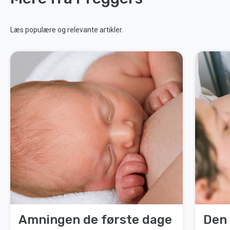
Læs populære og relevante artikler.
Amningen de første dage
Den 