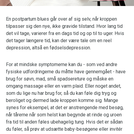
En postpartum blues går over af sig selv, når kroppen
tilpasser sig den nye, ikke gravide tilstand. Hvor lang tid
det vil tage, varierer fra en dags tid og op til to uger. Hvis
det tager længere tid, kan der være tale om en reel
depression, altså en fødselsdepression.
For at mindske symptomerne kan du - som ved andre
fysiske udfordringerne du måtte have gennemgået - have
brug for søvn, mad, små spadsereture og måske en
omgang massage eller en varm plaid. Eller noget andet,
som du lige nu har brug for, så du kan føle dig tryg og
beroliget og dermed lade kroppen komme sig. Mange
synes for eksempel, at det er anstrengende med besøg,
når tårerne når som helst kan begynde at rinde og uroen
fra tid til anden føles ubehagelig tung. Hvis det er sådan
du føler, så prøv at udsætte baby-besøgene eller invitér