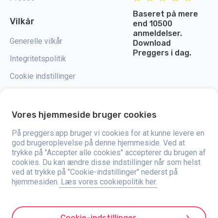
Baseret på mere
Vilkår
end 10500
anmeldelser.
Generelle vilkår
Download
Preggers i dag.
Integritetspolitik
Cookie indstillinger
Vores hjemmeside bruger cookies
Preggers er en app, der blev skabt af det svenske firma Stroller AB i 2017.
På preggers.app bruger vi cookies for at kunne levere en
Målet med appen er at gøre forældreskabet lettere for både kommende og
god brugeroplevelse på denne hjemmeside. Ved at
nybagte forældre verden over. Med hjælp fra et alsidigt team og
trykke på "Accepter alle cookies" accepterer du brugen af
samarbejde med eksperter har de udviklet brugervenlige apps, der
allerede er blevet brugt af over to millioner mennesker. Preggers tilbyder
cookies. Du kan ændre disse indstillinger når som helst
en unik 3D-oplevelse, der giver opdateringer, tips og værktøjer tilpasset
ved at trykke på "Cookie-indstillinger" nederst på
hver fase af graviditeten. Appen hjælper også nybagte forældre med
hjemmesiden.
Læs vores cookiepolitik her.
praktiske råd om pleje af nyfødte. Preggers værdsætter mangfoldighed og
inklusion og støtter forskellige former for familier. Appen er blevet
downloadet millioner af gange i 203 lande og har høje vurderinger samt
stor popularitet på 180 markeder. Preggers er en pålidelig ressource for
forældre. Stroller AB er dedikeret til innovation og til at udvide deres tilbud
Cookie-indstillinger
for at imødekomme forældres skiftende behov.