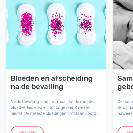
Bloeden en afscheiding
Sam
na de bevalling
geb
Na de bevalling is het normaal dat de moeder
De baar
bloedverlies ervaart, tot ongeveer 8 weken
terug na
hierna. De meeste bloedingen ontstaan doordat
naweeën
de placenta loskomt van de baarmoederwand.
of gewoo
Dit geldt voor alle vrouwen, ongeacht of de
menstrua
bevalling vaginaal was of via een keizersnede.
Lees meer
Lees