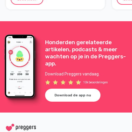
Honderden gerelateerde
artikelen, podcasts & meer
wachten op je in de Preggers-
app.
Download Preggers vandaag.
10k beoordelingen
Download de app nu