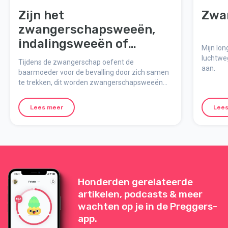
Zijn het
Zwa
zwangerschapsweeën,
indalingsweeën of
Mijn lon
bevallingsweeën?
luchtwe
Tijdens de zwangerschap oefent de
aan.
baarmoeder voor de bevalling door zich samen
te trekken, dit worden zwangerschapsweeën
genoemd. Maar wat is het verschil tussen
zwangerschapsweeën, indalingsweeën en
Lees meer
Lees
bevallingsweeën?
Honderden gerelateerde
artikelen, podcasts & meer
wachten op je in de Preggers-
app.