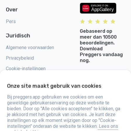
Over
Pers
Gebaseerd op
Juridisch
meer dan 10500
beoordelingen.
Algemene voorwaarden
Download
Preggers vandaag
Privacybeleid
nog.
Cookie-instellingen
Onze site maakt gebruik van cookies
Bij preggers.app gebruiken we cookies om een
Preggers, opgericht door het Zweedse app-studio Stroller AB in 2017,
geweldige gebruikerservaring op deze website te
heeft als doel het ouderschap te vereenvoudigen voor aanstaande en
bieden. Door op "Alle cookies accepteren" te klikken, ga
nieuwe ouders wereldwijd. Met een divers team en samenwerkingen met
je akkoord met het gebruik van cookies. Je kunt deze
experts, hebben ze gebruiksvriendelijke apps ontwikkeld die door meer
dan twee miljoen mensen worden gebruikt. Preggers biedt een unieke 3D-
instellingen op elk moment wijzigen door op "Cookie-
ervaring, met op maat gemaakte updates, tips en tools voor elke fase van
instellingen" onderaan de website te klikken.
Lees ons
de zwangerschap. Het biedt ook ondersteuning aan nieuwe ouders met