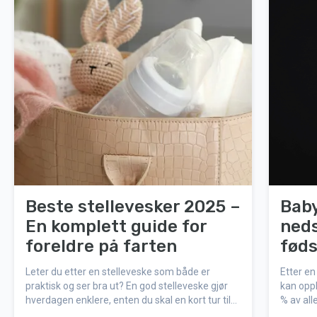
Beste stellevesker 2025 –
Baby
En komplett guide for
ned
foreldre på farten
føds
Leter du etter en stelleveske som både er
Etter en
praktisk og ser bra ut? En god stelleveske gjør
kan opp
hverdagen enklere, enten du skal en kort tur til
% av all
butikken eller på en lengre utflukt med babyen.
kalle fo