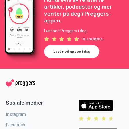
artikler, podcaster og mer
venter på deg i Preggers-
appen.
Last ned Preggers i dag.
10k anmeldelser
Last ned appen i dag
Sosiale medier
Instagram
Facebook