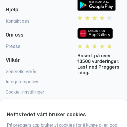
Hjelp
Kontakt oss
Om oss
Presse
Basert på over
Vilkår
10500 vurderinger.
Last ned Preggers
Generelle vilkår
i dag.
Integritetspolicy
Cookie-innstillinger
Nettstedet vårt bruker cookies
Preggers er en app utviklet av det svenske selskapet Stroller AB i 2017.
På preggers.app bruker vi cookies for å kunne gi en god