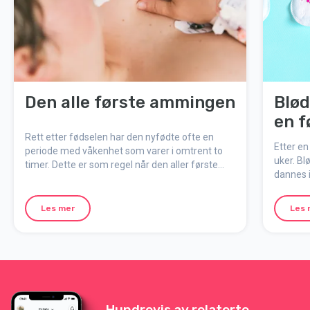
Den alle første ammingen
Blød
en f
Rett etter fødselen har den nyfødte ofte en
Etter en 
periode med våkenhet som varer i omtrent to
uker. B
timer. Dette er som regel når den aller første
dannes i
amming finner sted – et viktig og spesielt
alle kvi
øyeblikk for både barnet og deg.
vaginalt 
Les mer
Les 
Hundrevis av relaterte