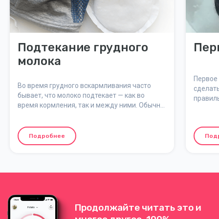
Подтекание грудного
Пер
молока
Первое 
Во время грудного вскармливания часто
сделать
бывает, что молоко подтекает — как во
правиль
время кормления, так и между ними. Обычно
доволь
это проходит через несколько недель, когда
лактация стабилизируется.
Подробнее
Под
Продолжайте читать это и