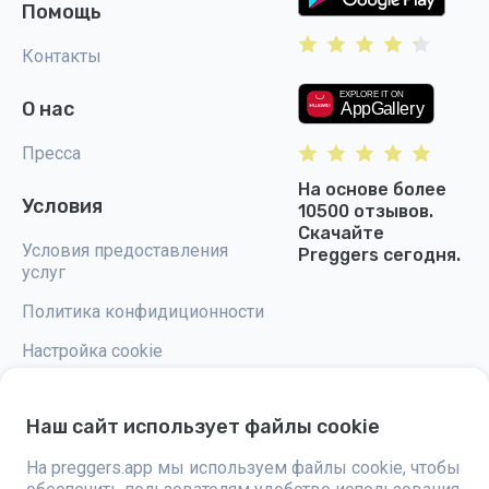
Помощь
Контакты
О нас
Пресса
На основе более
Условия
10500 отзывов.
Скачайте
Условия предоставления
Preggers сегодня.
услуг
Политика конфидиционности
Настройка cookie
Наш сайт использует файлы cookie
На preggers.app мы используем файлы cookie, чтобы
Preggers — это приложение, разработанное шведской компанией
Stroller AB в 2017 году, направленное на упрощение родительства для