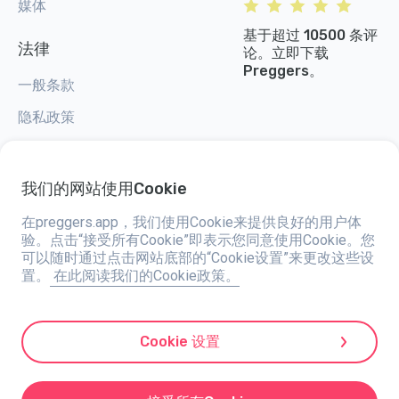
媒体
基于超过 10500 条评
法律
论。立即下载
Preggers。
一般条款
隐私政策
Cookie 设置
我们的网站使用Cookie
在preggers.app，我们使用Cookie来提供良好的用户体
验。点击“接受所有Cookie”即表示您同意使用Cookie。您
Preggers，由总部位于瑞典的应用程序工作室Stroller AB于2017年创建，旨
可以随时通过点击网站底部的“Cookie设置”来更改这些设
在简化全球准父母和新父母的育儿生活。通过一个多元化的团队和与专家的合
置。
在此阅读我们的Cookie政策。
作，他们开发了易于使用的应用程序，已有超过两百万人使用。Preggers提
供独特的3D体验，为每个孕期阶段提供量身定制的更新、建议和工具。它还
通过关于新生儿护理的实用建议支持新父母。Preggers倡导包容性，支持不
同的家庭结构。Preggers在203个国家/地区拥有数百万次下载，并在180个
市场中排名靠前，是一个值得信赖的资源。Stroller AB致力于创新并扩展其产
Cookie 设置
品，以满足父母不断变化的需求。
Preggers是Stroller AB的注册商标，Kivra：559106-0909，106 31 斯德哥尔
摩，瑞典。