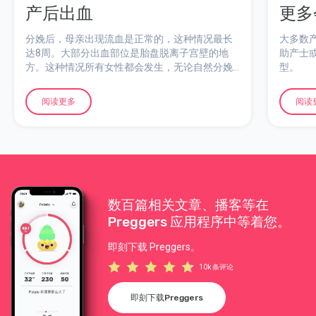
产后出血
更多
分娩后，母亲出现流血是正常的，这种情况最长
大多数
达8周。大部分出血部位是胎盘脱离子宫壁的地
助产士
方。这种情况所有女性都会发生，无论自然分娩
型。
还是剖腹产。
阅读更多
阅读
数百篇相关文章、播客等在
Preggers 应用程序中等着您。
即刻下载 Preggers。
10k 条评论
即刻下载Preggers