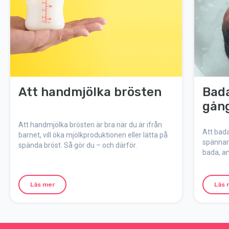
Att handmjölka brösten
Bada
gån
Att handmjölka brösten är bra när du är ifrån
Att bada
barnet, vill öka mjölkproduktionen eller lätta på
spännand
spända bröst. Så gör du – och därför.
bada, an
Läs mer
Läs 