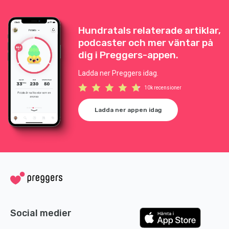
Hundratals relaterade artiklar,
podcaster och mer väntar på
dig i Preggers-appen.
Ladda ner Preggers idag.
10k recensioner
Ladda ner appen idag
Social medier