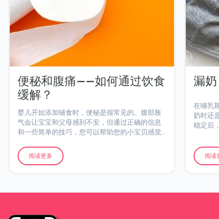
便秘和腹痛——如何通过饮食
漏奶
缓解？
在哺乳
婴儿开始添加辅食时，便秘是很常见的。腹部胀
奶时还
气会让宝宝和父母感到不安，但通过正确的信息
稳定后
和一些简单的技巧，您可以帮助您的小宝贝感觉
更好。
阅读更多
阅读