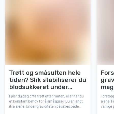
Trøtt og småsulten hele
Fors
tiden? Slik stabiliserer du
grav
blodsukkeret under
mag
graviditeten
Føler du deg ofte trøtt etter maten, eller har du
Forstopp
et konstant behov for å småspise? Du er langt
alene. 
ifra alene. Under graviditeten påvirkes både
vanlige 
energinivået og appetitten, og det er helt
finnes 