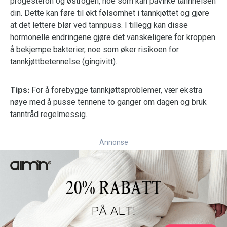
progesteron og østrogen, noe som kan påvirke tannhelsen
din. Dette kan føre til økt følsomhet i tannkjøttet og gjøre
at det lettere blør ved tannpuss. I tillegg kan disse
hormonelle endringene gjøre det vanskeligere for kroppen
å bekjempe bakterier, noe som øker risikoen for
tannkjøttbetennelse (gingivitt).
Tips:
For å forebygge tannkjøttsproblemer, vær ekstra
nøye med å pusse tennene to ganger om dagen og bruk
tanntråd regelmessig.
Annonse