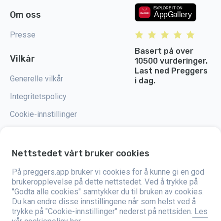
Om oss
Presse
Basert på over
Vilkår
10500 vurderinger.
Last ned Preggers
Generelle vilkår
i dag.
Integritetspolicy
Cookie-innstillinger
Nettstedet vårt bruker cookies
Preggers er en app utviklet av det svenske selskapet Stroller AB i 2017.
På preggers.app bruker vi cookies for å kunne gi en god
Målet med appen er å gjøre foreldreskapet enklere for både blivende og
brukeropplevelse på dette nettstedet. Ved å trykke på
nybakte foreldre over hele verden. Med et mangfoldig team og samarbeid
"Godta alle cookies" samtykker du til bruken av cookies.
med eksperter har de utviklet brukervennlige apper som allerede har blitt
brukt av over to millioner mennesker. Preggers tilbyr en unik 3D-opplevelse
Du kan endre disse innstillingene når som helst ved å
som gir oppdateringer, tips og verktøy tilpasset hvert stadium i
trykke på "Cookie-innstillinger" nederst på nettsiden.
Les
graviditeten. Appen støtter også nybakte foreldre med praktiske råd om
hvordan man tar vare på nyfødte. Preggers setter pris på mangfold og