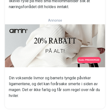
likevel fylle på med små mellommåltider slik at
næringsforrådet ditt holdes inntakt.
Annonse
Din voksende livmor og barnets tyngde påvirker
ligamentene, og det kan forårsake smerte i siden av
magen. Det er ikke farlig og får som regel over når du
hviler.