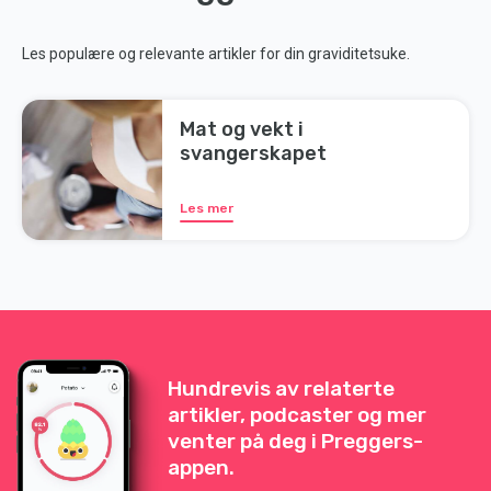
Les populære og relevante artikler for din graviditetsuke.
Mat og vekt i
svangerskapet
Les mer
Hundrevis av relaterte
artikler, podcaster og mer
venter på deg i Preggers-
appen.