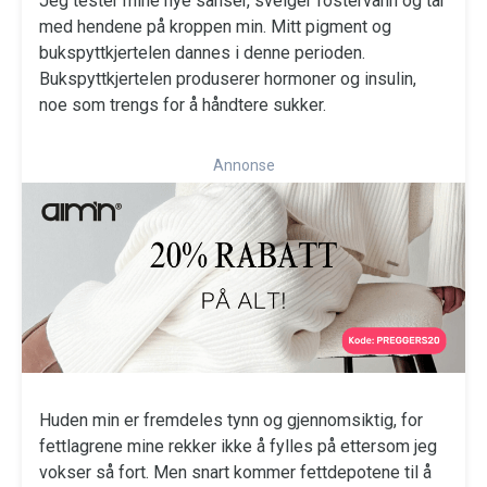
Jeg tester mine nye sanser, svelger fostervann og tar
med hendene på kroppen min. Mitt pigment og
bukspyttkjertelen dannes i denne perioden.
Bukspyttkjertelen produserer hormoner og insulin,
noe som trengs for å håndtere sukker.
Annonse
Huden min er fremdeles tynn og gjennomsiktig, for
fettlagrene mine rekker ikke å fylles på ettersom jeg
vokser så fort. Men snart kommer fettdepotene til å