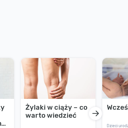
ży
Żylaki w ciąży – co
Wcześ
warto wiedzieć
nej
Dzieci uro