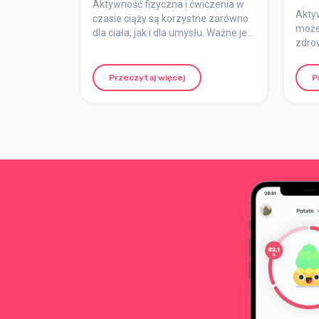
Aktywność fizyczna i ćwiczenia w
Akty
czasie ciąży są korzystne zarówno
może 
dla ciała, jak i dla umysłu. Ważne jest
zdro
jednak dostosowanie treningu do
typo
kolejnych trymestrów i zmian
Ważne
zachodzących w organizmie. Oto
Przeczytaj więcej
P
uwagę
kilka wskazówek dotyczących
zaws
bezpiecznego treningu w ciąży.
lekar
wątpl