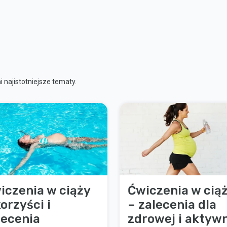
 najistotniejsze tematy.
iczenia w ciąży
Ćwiczenia w cią
korzyści i
– zalecenia dla
lecenia
zdrowej i aktyw