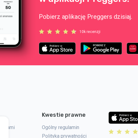
Pobierz aplikację Preggers dzisiaj.
10k recenzji
Kwestie prawne
 z nami
Ogólny regulamin
Polityka prywatności