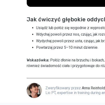
Jak ćwiczyć głębokie oddych
Usiądź lub połóż się wygodnie z wyprost
Wdychaj powoli przez nos, czując, jak rozs
Wydychaj powoli przez usta, czując, jak b
Powtarzaj przez 5–10 minut dziennie.
Wskazówka:
Połóż dłonie na brzuchu i bokach,
również świadomość ciała i przygotowuje do r
Zweryfikowany przez
Anna Reinhol
Lic PT, expertise in training during 