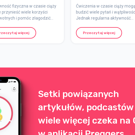
ciąży
wność fizyczna w czasie ciąży
Ćwiczenia w czasie ciąży mog
przynieść wiele korzyści
budzić wiele pytań i wątpliwośc
wotnych i pomóc złagodzić
Jednak regularna aktywność
we dolegliwości ciążowe.
fizyczna jest bardzo ważna
 jest jednak, aby wziąć pod
zarówno dla Ciebie, jak i Twoje
rzeczytaj więcej
Przeczytaj więcej
 indywidualne okoliczności i
dziecka. Oto kilka zaleceń, któr
ze skonsultować się z
pomogą Ci bezpiecznie i skute
zem lub położną, jeśli masz
trenować w czasie ciąży.
iwości.
Setki powiązanych
artykułów, podcastów 
wiele więcej czeka na 
w aplikacji Preggers.