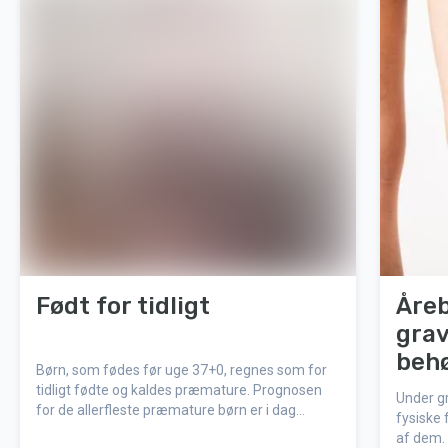
Født for tidligt
Åre
grav
behø
Børn, som fødes før uge 37+0, regnes som for
tidligt fødte og kaldes præmature. Prognosen
Under gr
for de allerfleste præmature børn er i dag
fysiske 
meget god, takket være sygeplejen som hele
af dem. 