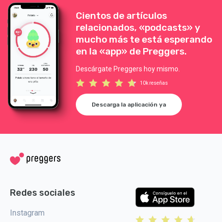
Cientos de artículos
relacionados, «podcasts» y
mucho más te está esperando
en la «app» de Preggers.
Descárgate Preggers hoy mismo.
10k reseñas
Descarga la aplicación ya
Redes sociales
Instagram