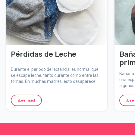
Pérdidas de Leche
Baña
prim
Durante el periodo de lactancia, es normal que
Bañar a 
se escape leche, tanto durante como entre las
una exp
tomas. En muchas madres, esto desaparece
algunos 
después de unas semanas, cuando la
producción de leche se estabiliza.
¡Lee más!
¡Lee