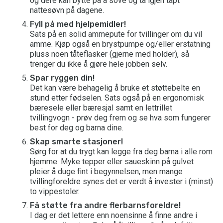
og dere kan bytte på å sove og ta igjen tapt
nattesøvn på dagene.
Fyll på med hjelpemidler!
Sats på en solid ammepute for tvillinger om du vil
amme. Kjøp også en brystpumpe og/eller erstatning
pluss noen tåteflasker (gjerne med holder), så
trenger du ikke å gjøre hele jobben selv.
Spar ryggen din!
Det kan være behagelig å bruke et støttebelte en
stund etter fødselen. Sats også på en ergonomisk
bæresele eller bæresjal samt en lettrillet
tvillingvogn - prøv deg frem og se hva som fungerer
best for deg og barna dine.
Skap smarte stasjoner!
Sørg for at du trygt kan legge fra deg barna i alle rom
hjemme. Myke tepper eller saueskinn på gulvet
pleier å duge fint i begynnelsen, men mange
tvillingforeldre synes det er verdt å invester i (minst)
to vippestoler.
Få støtte fra andre flerbarnsforeldre!
I dag er det lettere enn noensinne å finne andre i