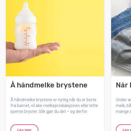
Å håndmelke brystene
Når 
Å håndmelke brystene er nyttig når du er borte
Under am
fra barnet, vil øke melkeproduksjonen eller lette
melk, b
spente bryster. Slik gjør du det – og derfor.
mange s
uker, me
alt du t
Les mer
Les 