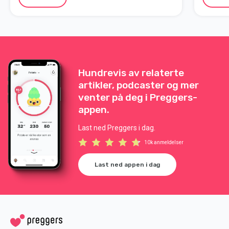
Hundrevis av relaterte
artikler, podcaster og mer
venter på deg i Preggers-
appen.
Last ned Preggers i dag.
10k anmeldelser
Last ned appen i dag