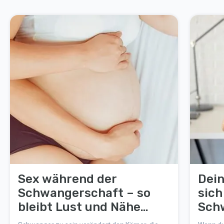
Sex während der
Dein
Schwangerschaft – so
sich
bleibt Lust und Nähe
Sch
erhalten
wirk