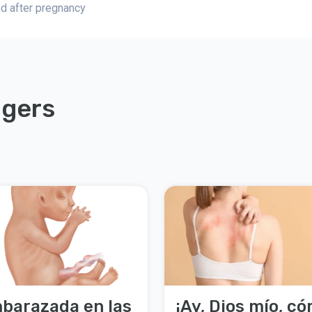
and after pregnancy
ggers
barazada en las
¡Ay, Dios mío, c