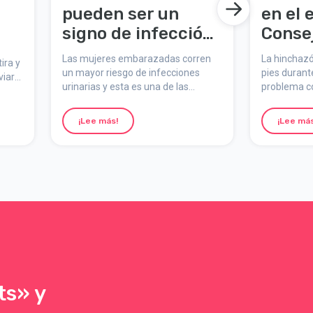
pueden ser un
en el
signo de infección
Conse
urinaria
aliviar
Las mujeres embarazadas corren
La hinchazón
ira y
moles
un mayor riesgo de infecciones
pies durant
viar
urinarias y esta es una de las
problema c
complicaciones más frecuentes
el tercer tr
durante el embarazo.
hinchazón 
¡Lee más!
¡Lee más
cualquier 
en algunas
de picazón o
ts» y