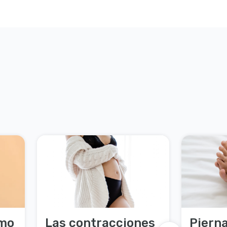
ómo
Las contracciones
Piern