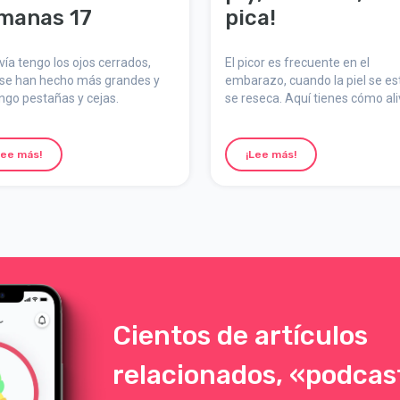
manas 17
pica!
ía tengo los ojos cerrados,
El picor es frecuente en el
 se han hecho más grandes y
embarazo, cuando la piel se est
ngo pestañas y cejas.
se reseca. Aquí tienes cómo ali
el molesto picor y cuidar tu piel.
Lee más!
¡Lee más!
Cientos de artículos
relacionados, «podcas