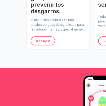
prevenir los
se
desgarros
vaginales durante
Todav
«Laceración perineal» es una
pero
el parto?
palabra cargada de significado para
ya te
las futuras mamás. Especialmente,
porque a veces se hace referencia a
ella como «desgarro».
¡Lee más!
¡