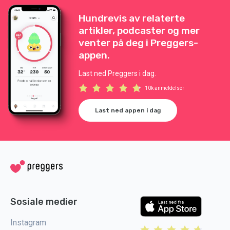
Hundrevis av relaterte
artikler, podcaster og mer
venter på deg i Preggers-
appen.
Last ned Preggers i dag.
10k anmeldelser
Last ned appen i dag
Sosiale medier
Instagram