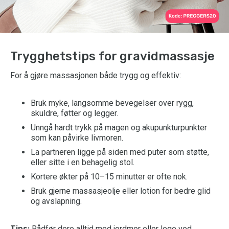
Trygghetstips for gravidmassasje
For å gjøre massasjonen både trygg og effektiv:
Bruk myke, langsomme bevegelser over rygg,
skuldre, føtter og legger.
Unngå hardt trykk på magen og akupunkturpunkter
som kan påvirke livmoren.
La partneren ligge på siden med puter som støtte,
eller sitte i en behagelig stol.
Kortere økter på 10–15 minutter er ofte nok.
Bruk gjerne massasjeolje eller lotion for bedre glid
og avslapning.
Tips:
Rådfør dere alltid med jordmor eller lege ved