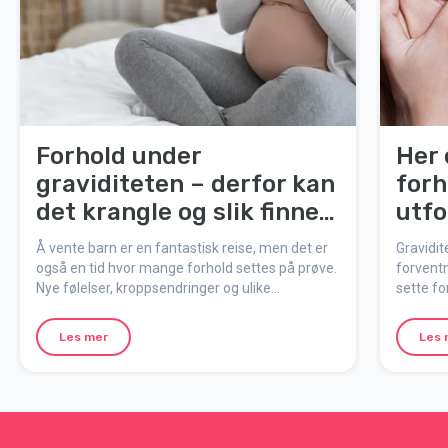
Forhold under
Her 
graviditeten – derfor kan
forh
det krangle og slik finner
utfo
dere tilbake
grav
Å vente barn er en fantastisk reise, men det er
Gravidit
også en tid hvor mange forhold settes på prøve.
forvent
Nye følelser, kroppsendringer og ulike
sette fo
forventninger kan skape spenning og
konflikt
usikkerhet. Her får dere vite hvorfor det skjer og
det er he
Les mer
Les 
hvordan dere kan styrke forholdet under
forhold 
graviditeten.
gravidit
dere.